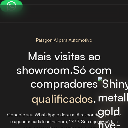
Patagon AI para Automotivo
Mais
visitas
ao
showroom.
Só
com
compradores
qualificados
.
Conecte seu WhatsApp e deixe a IA responder, qualificar
e agendar cada lead na hora, 24/7. Sua equipe só fala