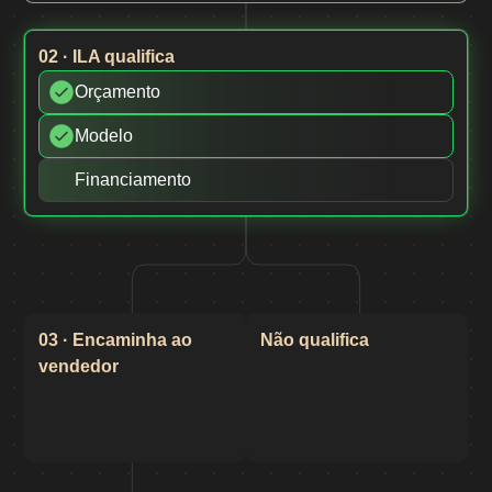
02 · ILA qualifica
Orçamento
Modelo
Financiamento
If one rule fails, ILA doesn't book
03 · Encaminha ao
Não qualifica
vendedor