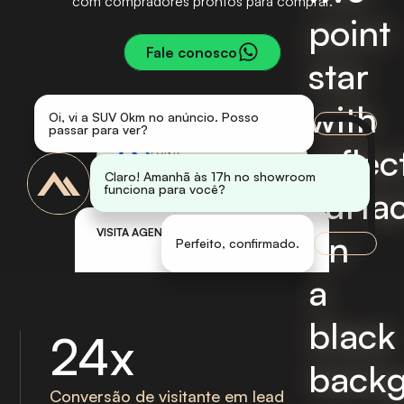
com compradores prontos para comprar.
Fale conosco
Oi, vi a SUV 0km no anúncio. Posso
passar para ver?
FONTE
META / CAMPANHA SUV 0KM
Claro! Amanhã às 17h no showroom
funciona para você?
VISITA AGENDADA
ENVIADA AO CRM
Perfeito, confirmado.
24x
Conversão de visitante em lead