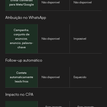
Enviar conversas
Não disponível
Não disponível
para Meta/Google
Atribuição no WhatsApp
Campanha,
conjunto de
anúncios,
Não disponível
Impossível
anúncio, palavra-
chave
Follow-up automático
Contata
automaticamente
Não disponível
Esquecido
leads frios
Impacto no CPA
Sem impacto
Sem impacto