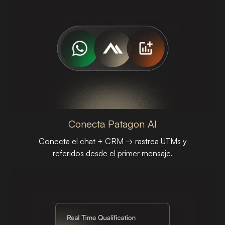
Conecta Patagon AI
Conecta el chat + CRM → rastrea UTMs y
referidos desde el primer mensaje.
PASO 01