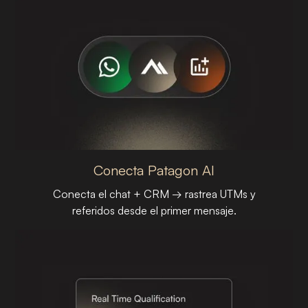
Conecta Patagon AI
Conecta el chat + CRM → rastrea UTMs y
referidos desde el primer mensaje.
PASO 01