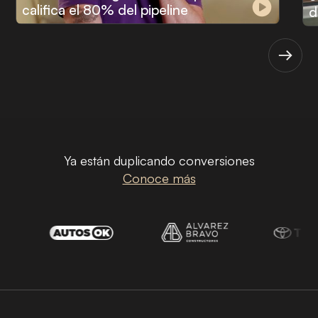
califica el 80% del pipeline
d
Ya están duplicando conversiones
Conoce más