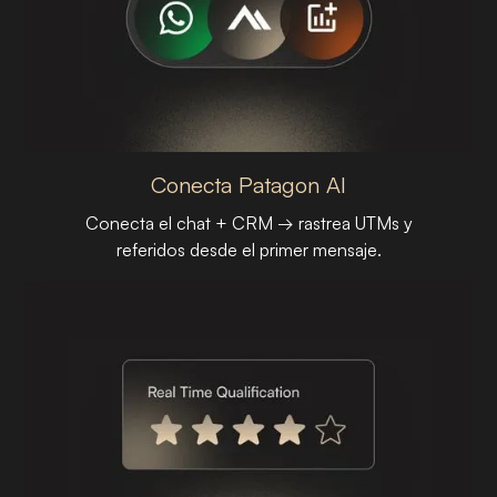
Conecta Patagon AI
Conecta el chat + CRM → rastrea UTMs y
referidos desde el primer mensaje.
PASO 01