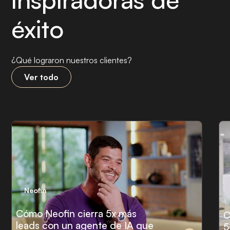
éxito
¿Qué lograron nuestros clientes?
Ver todo
Neofin
Cómo Neofin cierra 5x más
C
leads con un agente de IA que
5